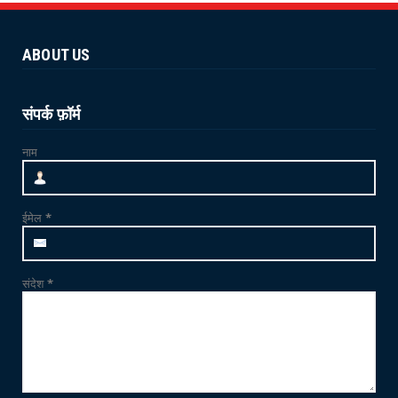
योग 'YOGA' से स्वस्थ शरीर और स्वस्थ मन का निर्माण
संभव : विश...
ABOUT US
June 21, 2026
NEWS
जाम्भा की ढाणी में उत्साहपूर्वक मनाया गया 12वां
संपर्क फ़ॉर्म
अंतर्राष्ट्र...
नाम
June 21, 2026
CRIME
फलोदी में MDMA ड्रग्स फैक्ट्री का भंडाफोड़: सुनसान
ईमेल
*
ट्यूबवेल ...
May 21, 2026
संदेश
*