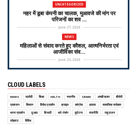
UNCATEGORIZED
नहर में डूबा कंपनी का चालक, मुआवजे की मांग पर
परिजनों का शव ...
June 27, 2026
NEWS
महिलाओं से संवाद करते हुए कौशल, आत्मनिर्भरता एवं
आजीविका संव...
June 25, 2026
NEWS
वरिष्ठ नागरिक तीर्थ यात्रा योजना-2026 के लिए
CLOUD LABELS
ऑनलाइन लॉटरी नि...
June 25, 2026
NEWS
फलोदी
शिक्षा
HELTH
स्थानीय
CRIME
अच्छी खबर
बीजेपी
CRIME
प्रशासन
किसान
विरोध प्रदर्शन
क्राइम
कांग्रेस
हादसा
सामाजिक सरोकार
ऑपरेशन वज्र प्रहार Operation Vajra Prahar :
धरना प्रदर्शन
दुःखद
बिजली
धर्म-पंचांग
दुर्घटना
राजनीति
पशु पालन
एमडी फैक्ट्री और...
लोहावट
विविध
June 25, 2026
NEWS