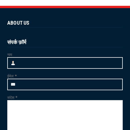
NEWS
योग 'YOGA' से स्वस्थ शरीर और स्वस्थ मन का निर्माण
संभव : विश...
ABOUT US
June 21, 2026
NEWS
जाम्भा की ढाणी में उत्साहपूर्वक मनाया गया 12वां
संपर्क फ़ॉर्म
अंतर्राष्ट्र...
नाम
June 21, 2026
CRIME
फलोदी में MDMA ड्रग्स फैक्ट्री का भंडाफोड़: सुनसान
ईमेल
*
ट्यूबवेल ...
May 21, 2026
संदेश
*