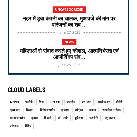
UNCATEGORIZED
नहर में डूबा कंपनी का चालक, मुआवजे की मांग पर
परिजनों का शव ...
June 27, 2026
NEWS
महिलाओं से संवाद करते हुए कौशल, आत्मनिर्भरता एवं
आजीविका संव...
June 25, 2026
NEWS
वरिष्ठ नागरिक तीर्थ यात्रा योजना-2026 के लिए
CLOUD LABELS
ऑनलाइन लॉटरी नि...
June 25, 2026
NEWS
फलोदी
शिक्षा
HELTH
स्थानीय
CRIME
अच्छी खबर
बीजेपी
CRIME
प्रशासन
किसान
विरोध प्रदर्शन
क्राइम
कांग्रेस
हादसा
सामाजिक सरोकार
ऑपरेशन वज्र प्रहार Operation Vajra Prahar :
धरना प्रदर्शन
दुःखद
बिजली
धर्म-पंचांग
दुर्घटना
राजनीति
पशु पालन
एमडी फैक्ट्री और...
लोहावट
विविध
June 25, 2026