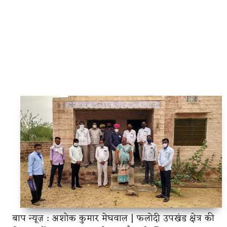
बाप न्यूज़ : अशोक कुमार मेघवाल | फलोदी उपखंड क्षेत्र की