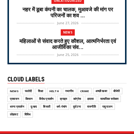
UNCATEGORIZED
नहर में डूबा कंपनी का चालक, मुआवजे की मांग पर
परिजनों का शव ...
June 27, 2026
NEWS
महिलाओं से संवाद करते हुए कौशल, आत्मनिर्भरता एवं
आजीविका संव...
June 25, 2026
NEWS
वरिष्ठ नागरिक तीर्थ यात्रा योजना-2026 के लिए
CLOUD LABELS
ऑनलाइन लॉटरी नि...
June 25, 2026
NEWS
फलोदी
शिक्षा
HELTH
स्थानीय
CRIME
अच्छी खबर
बीजेपी
CRIME
प्रशासन
किसान
विरोध प्रदर्शन
क्राइम
कांग्रेस
हादसा
सामाजिक सरोकार
ऑपरेशन वज्र प्रहार Operation Vajra Prahar :
धरना प्रदर्शन
दुःखद
बिजली
धर्म-पंचांग
दुर्घटना
राजनीति
पशु पालन
एमडी फैक्ट्री और...
लोहावट
विविध
June 25, 2026
NEWS