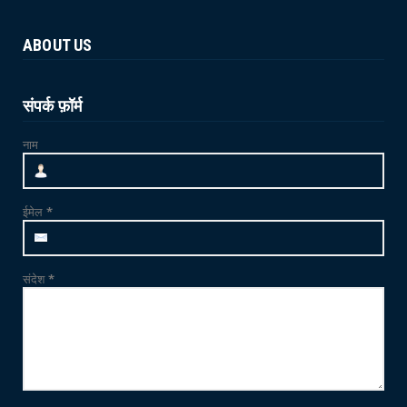
योग 'YOGA' से स्वस्थ शरीर और स्वस्थ मन का निर्माण
संभव : विश...
ABOUT US
June 21, 2026
NEWS
जाम्भा की ढाणी में उत्साहपूर्वक मनाया गया 12वां
संपर्क फ़ॉर्म
अंतर्राष्ट्र...
नाम
June 21, 2026
CRIME
फलोदी में MDMA ड्रग्स फैक्ट्री का भंडाफोड़: सुनसान
ईमेल
*
ट्यूबवेल ...
May 21, 2026
संदेश
*