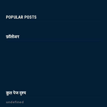
POPULAR POSTS
फ़ॉलोअर
कुल पेज दृश्य
u
n
d
e
f
i
n
e
d