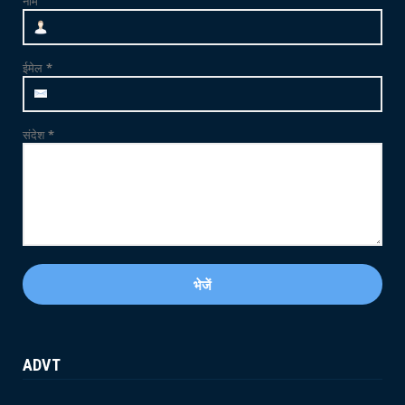
नाम
June 21, 2026
CRIME
फलोदी में MDMA ड्रग्स फैक्ट्री का भंडाफोड़: सुनसान
ईमेल
*
ट्यूबवेल ...
May 21, 2026
संदेश
*
ADVT