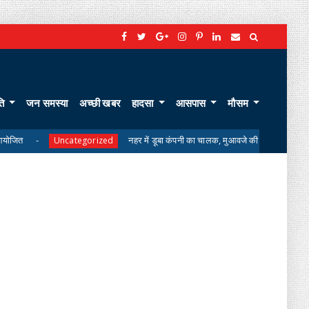
ति
जन समस्या
अच्छी खबर
हादसा
आसपास
मौसम
नहर में डूबा कंपनी का चालक, मुआवजे की मांग पर परिजनों का शव लेने से इन
ncategorized