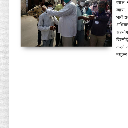
व्यास
व्यास,
भागीदा
अभियान
सहयोग
विश्नो
करने क
मधुकर 