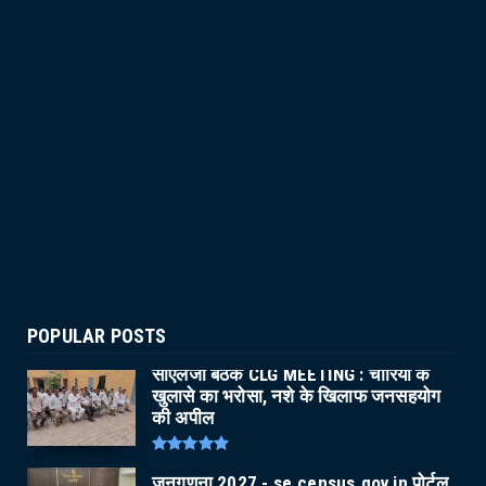
POPULAR POSTS
सीएलजी बैठक CLG MEETING : चोरियों के
खुलासे का भरोसा, नशे के खिलाफ जनसहयोग
की अपील
जनगणना 2027 - se.census.gov.in पोर्टल