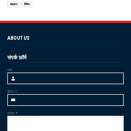
एमडी फैक्ट्री और...
लोहावट
विविध
June 25, 2026
NEWS
योग 'YOGA' से स्वस्थ शरीर और स्वस्थ मन का निर्माण
संभव : विश...
ABOUT US
June 21, 2026
NEWS
जाम्भा की ढाणी में उत्साहपूर्वक मनाया गया 12वां
संपर्क फ़ॉर्म
अंतर्राष्ट्र...
नाम
June 21, 2026
CRIME
फलोदी में MDMA ड्रग्स फैक्ट्री का भंडाफोड़: सुनसान
ईमेल
*
ट्यूबवेल ...
May 21, 2026
संदेश
*