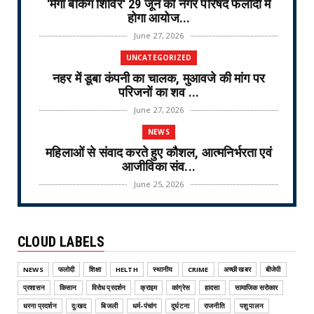
'मेगा बैंकिंग शिविर' 29 जून को नगर परिषद फलौदी में
होगा आयोज...
June 27, 2026
UNCATEGORIZED
नहर में डूबा कंपनी का चालक, मुआवजे की मांग पर
परिजनों का शव ...
June 27, 2026
NEWS
महिलाओं से संवाद करते हुए कौशल, आत्मनिर्भरता एवं
आजीविका संव...
June 25, 2026
NEWS
वरिष्ठ नागरिक तीर्थ यात्रा योजना-2026 के लिए
CLOUD LABELS
ऑनलाइन लॉटरी नि...
June 25, 2026
NEWS
फलोदी
शिक्षा
HELTH
स्थानीय
CRIME
अच्छी खबर
बीजेपी
CRIME
प्रशासन
किसान
विरोध प्रदर्शन
क्राइम
कांग्रेस
हादसा
सामाजिक सरोकार
ऑपरेशन वज्र प्रहार Operation Vajra Prahar :
धरना प्रदर्शन
दुःखद
बिजली
धर्म-पंचांग
दुर्घटना
राजनीति
पशु पालन