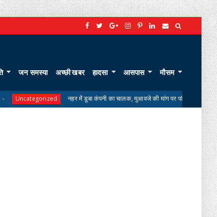
ति
जन समस्या
अच्छी खबर
हादसा
आसपास
मौसम
नहर में डूबा कंपनी का चालक, मुआवजे की मांग पर परिजनों का शव लेने से इनकार
ed