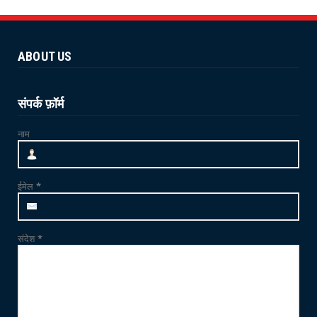
NEWS
योग 'YOGA' से स्वस्थ शरीर और स्वस्थ मन का निर्माण
संभव : विश...
ABOUT US
June 21, 2026
NEWS
जाम्भा की ढाणी में उत्साहपूर्वक मनाया गया 12वां
संपर्क फ़ॉर्म
अंतर्राष्ट्र...
नाम
June 21, 2026
CRIME
फलोदी में MDMA ड्रग्स फैक्ट्री का भंडाफोड़: सुनसान
ईमेल
*
ट्यूबवेल ...
May 21, 2026
संदेश
*