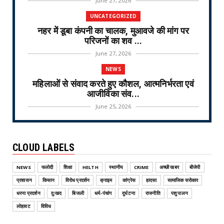
June 27, 2026
UNCATEGORIZED
नहर में डूबा कंपनी का चालक, मुआवजे की मांग पर
परिजनों का शव ...
June 27, 2026
NEWS
महिलाओं से संवाद करते हुए कौशल, आत्मनिर्भरता एवं
आजीविका संव...
June 25, 2026
NEWS
वरिष्ठ नागरिक तीर्थ यात्रा योजना-2026 के लिए
CLOUD LABELS
ऑनलाइन लॉटरी नि...
June 25, 2026
NEWS
फलोदी
शिक्षा
HELTH
स्थानीय
CRIME
अच्छी खबर
बीजेपी
CRIME
प्रशासन
किसान
विरोध प्रदर्शन
क्राइम
कांग्रेस
हादसा
सामाजिक सरोकार
ऑपरेशन वज्र प्रहार Operation Vajra Prahar :
धरना प्रदर्शन
दुःखद
बिजली
धर्म-पंचांग
दुर्घटना
राजनीति
पशु पालन
एमडी फैक्ट्री और...
लोहावट
विविध
June 25, 2026