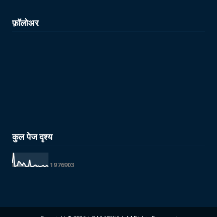
फ़ॉलोअर
कुल पेज दृश्य
1
9
7
6
9
0
3