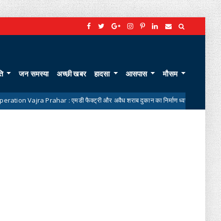
ति
जन समस्या
अच्छी खबर
हादसा
आसपास
मौसम
Prahar : एमडी फैक्ट्री और अवैध शराब दुकान का निर्माण ध्वस्त
योग 'YO
News