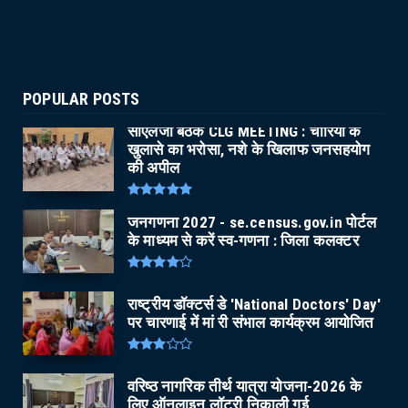
POPULAR POSTS
सीएलजी बैठक CLG MEETING : चोरियों के
खुलासे का भरोसा, नशे के खिलाफ जनसहयोग
की अपील
जनगणना 2027 - se.census.gov.in पोर्टल
के माध्यम से करें स्व-गणना : जिला कलक्टर
राष्ट्रीय डॉक्टर्स डे 'National Doctors' Day'
पर चारणाई में मां री संभाल कार्यक्रम आयोजित
वरिष्ठ नागरिक तीर्थ यात्रा योजना-2026 के
लिए ऑनलाइन लॉटरी निकाली गई