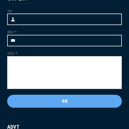
अंतर्राष्ट्र...
नाम
June 21, 2026
CRIME
फलोदी में MDMA ड्रग्स फैक्ट्री का भंडाफोड़: सुनसान
ईमेल
*
ट्यूबवेल ...
May 21, 2026
संदेश
*
ADVT