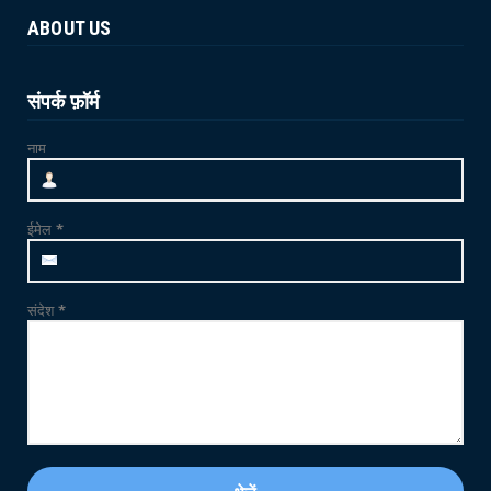
संभव : विश...
ABOUT US
June 21, 2026
NEWS
जाम्भा की ढाणी में उत्साहपूर्वक मनाया गया 12वां
संपर्क फ़ॉर्म
अंतर्राष्ट्र...
नाम
June 21, 2026
CRIME
फलोदी में MDMA ड्रग्स फैक्ट्री का भंडाफोड़: सुनसान
ईमेल
*
ट्यूबवेल ...
May 21, 2026
संदेश
*