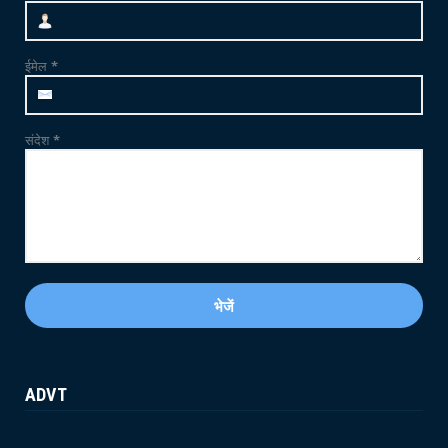
CRIME
फलोदी में MDMA ड्रग्स फैक्ट्री का भंडाफोड़: सुनसान
ईमेल
*
ट्यूबवेल ...
May 21, 2026
संदेश
*
ADVT