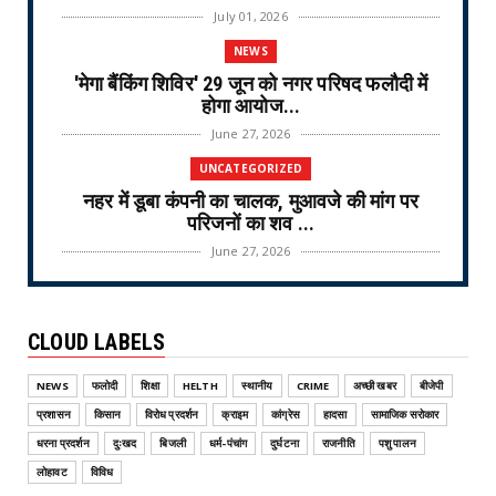
July 01, 2026
NEWS
'मेगा बैंकिंग शिविर' 29 जून को नगर परिषद फलौदी में
होगा आयोज...
June 27, 2026
UNCATEGORIZED
नहर में डूबा कंपनी का चालक, मुआवजे की मांग पर
परिजनों का शव ...
June 27, 2026
NEWS
महिलाओं से संवाद करते हुए कौशल, आत्मनिर्भरता एवं
CLOUD LABELS
आजीविका संव...
June 25, 2026
NEWS
फलोदी
शिक्षा
HELTH
स्थानीय
CRIME
अच्छी खबर
बीजेपी
NEWS
प्रशासन
किसान
विरोध प्रदर्शन
क्राइम
कांग्रेस
हादसा
सामाजिक सरोकार
वरिष्ठ नागरिक तीर्थ यात्रा योजना-2026 के लिए
धरना प्रदर्शन
दुःखद
बिजली
धर्म-पंचांग
दुर्घटना
राजनीति
पशु पालन
ऑनलाइन लॉटरी नि...
लोहावट
विविध
June 25, 2026