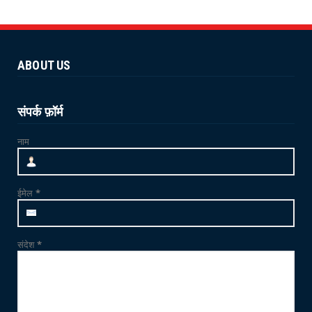
CRIME
ऑपरेशन वज्र प्रहार Operation Vajra Prahar :
एमडी फैक्ट्री और...
ABOUT US
June 25, 2026
NEWS
योग 'YOGA' से स्वस्थ शरीर और स्वस्थ मन का निर्माण
संपर्क फ़ॉर्म
संभव : विश...
नाम
June 21, 2026
NEWS
जाम्भा की ढाणी में उत्साहपूर्वक मनाया गया 12वां
ईमेल
*
अंतर्राष्ट्र...
June 21, 2026
संदेश
*