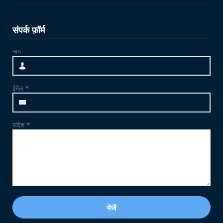
NEWS
जाम्भा की ढाणी में उत्साहपूर्वक मनाया गया 12वां
संपर्क फ़ॉर्म
अंतर्राष्ट्र...
नाम
June 21, 2026
CRIME
फलोदी में MDMA ड्रग्स फैक्ट्री का भंडाफोड़: सुनसान
ईमेल
*
ट्यूबवेल ...
May 21, 2026
संदेश
*