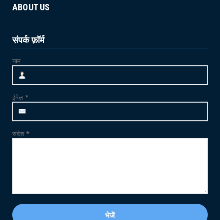
ABOUT US
June 21, 2026
NEWS
जाम्भा की ढाणी में उत्साहपूर्वक मनाया गया 12वां
संपर्क फ़ॉर्म
अंतर्राष्ट्र...
नाम
June 21, 2026
CRIME
फलोदी में MDMA ड्रग्स फैक्ट्री का भंडाफोड़: सुनसान
ईमेल
*
ट्यूबवेल ...
May 21, 2026
संदेश
*