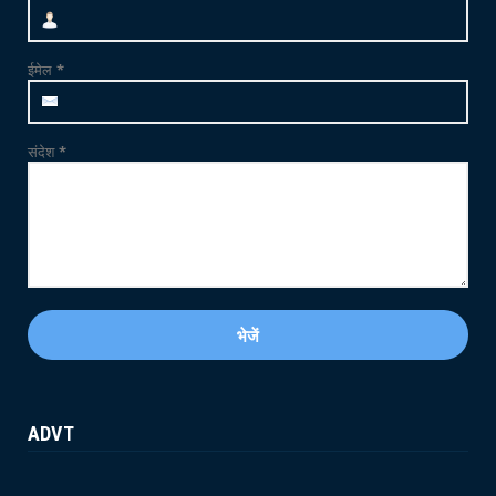
NEWS
जाम्भा की ढाणी में उत्साहपूर्वक मनाया गया 12वां
ईमेल
*
अंतर्राष्ट्र...
June 21, 2026
संदेश
*
ADVT