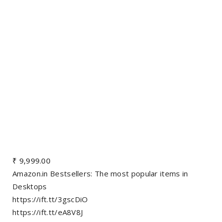
₹ 9,999.00
Amazon.in Bestsellers: The most popular items in
Desktops
https://ift.tt/3gscDiO
https://ift.tt/eA8V8J