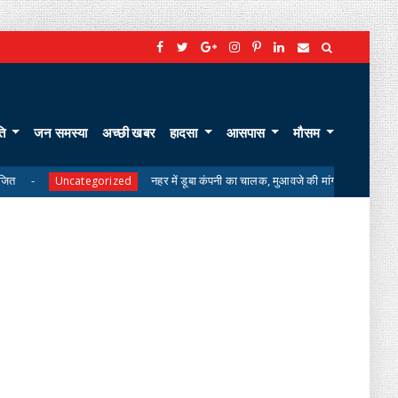
ति
जन समस्या
अच्छी खबर
हादसा
आसपास
मौसम
नहर में डूबा कंपनी का चालक, मुआवजे की मांग पर परिजनों का शव लेने से इनकार
ategorized