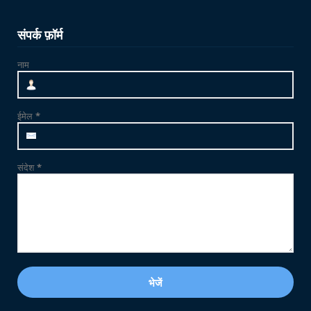
NEWS
योग 'YOGA' से स्वस्थ शरीर और स्वस्थ मन का निर्माण
संपर्क फ़ॉर्म
संभव : विश...
नाम
June 21, 2026
NEWS
जाम्भा की ढाणी में उत्साहपूर्वक मनाया गया 12वां
ईमेल
*
अंतर्राष्ट्र...
June 21, 2026
संदेश
*