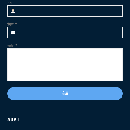
नाम
June 21, 2026
NEWS
जाम्भा की ढाणी में उत्साहपूर्वक मनाया गया 12वां
ईमेल
*
अंतर्राष्ट्र...
June 21, 2026
संदेश
*
ADVT