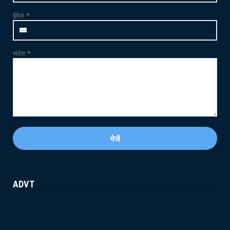
फलोदी में MDMA ड्रग्स फैक्ट्री का भंडाफोड़: सुनसान
ईमेल
*
ट्यूबवेल ...
May 21, 2026
संदेश
*
ADVT