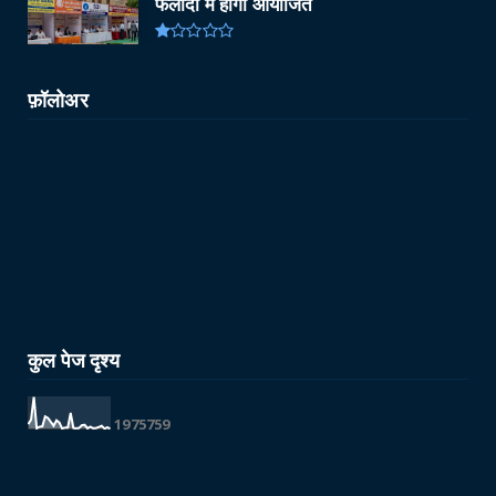
फलौदी में होगा आयोजित
फ़ॉलोअर
कुल पेज दृश्य
1
9
7
5
7
5
9