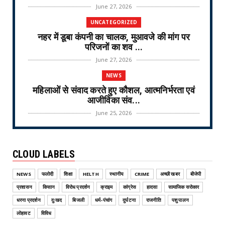
June 27, 2026
UNCATEGORIZED
नहर में डूबा कंपनी का चालक, मुआवजे की मांग पर
परिजनों का शव ...
June 27, 2026
NEWS
महिलाओं से संवाद करते हुए कौशल, आत्मनिर्भरता एवं
आजीविका संव...
June 25, 2026
NEWS
वरिष्ठ नागरिक तीर्थ यात्रा योजना-2026 के लिए
CLOUD LABELS
ऑनलाइन लॉटरी नि...
June 25, 2026
NEWS
फलोदी
शिक्षा
HELTH
स्थानीय
CRIME
अच्छी खबर
बीजेपी
CRIME
प्रशासन
किसान
विरोध प्रदर्शन
क्राइम
कांग्रेस
हादसा
सामाजिक सरोकार
ऑपरेशन वज्र प्रहार Operation Vajra Prahar :
धरना प्रदर्शन
दुःखद
बिजली
धर्म-पंचांग
दुर्घटना
राजनीति
पशु पालन
एमडी फैक्ट्री और...
लोहावट
विविध
June 25, 2026