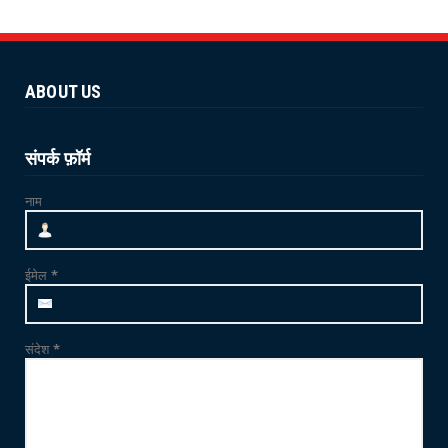
NEWS
योग 'YOGA' से स्वस्थ शरीर और स्वस्थ मन का निर्माण
संभव : विश...
ABOUT US
June 21, 2026
NEWS
जाम्भा की ढाणी में उत्साहपूर्वक मनाया गया 12वां
संपर्क फ़ॉर्म
अंतर्राष्ट्र...
नाम
June 21, 2026
CRIME
फलोदी में MDMA ड्रग्स फैक्ट्री का भंडाफोड़: सुनसान
ईमेल
*
ट्यूबवेल ...
May 21, 2026
संदेश
*