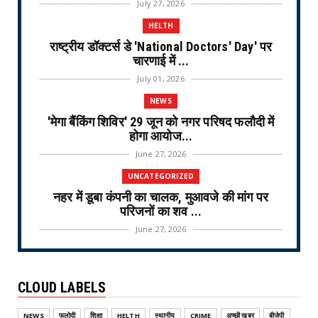
July 27, 2026
HELTH
राष्ट्रीय डॉक्टर्स डे 'National Doctors' Day' पर
चारणाई में ...
July 01, 2026
NEWS
'मेगा बैंकिंग शिविर' 29 जून को नगर परिषद फलौदी में
होगा आयोज...
June 27, 2026
UNCATEGORIZED
नहर में डूबा कंपनी का चालक, मुआवजे की मांग पर
परिजनों का शव ...
June 27, 2026
NEWS
महिलाओं से संवाद करते हुए कौशल, आत्मनिर्भरता एवं
CLOUD LABELS
आजीविका संव...
June 25, 2026
NEWS
फलोदी
शिक्षा
HELTH
स्थानीय
CRIME
अच्छी खबर
बीजेपी