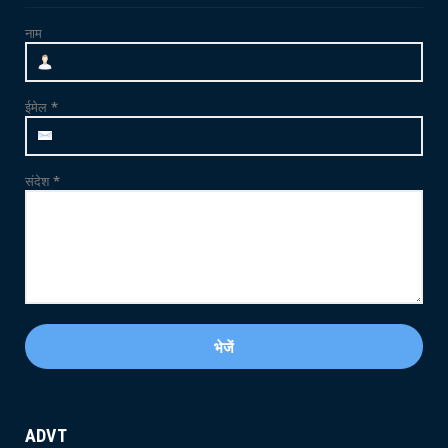
अंतर्राष्ट्र...
नाम
June 21, 2026
CRIME
फलोदी में MDMA ड्रग्स फैक्ट्री का भंडाफोड़: सुनसान
ईमेल
*
ट्यूबवेल ...
May 21, 2026
संदेश
*
ADVT