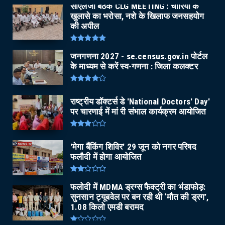
सीएलजी बैठक CLG MEETING : चोरियों के
खुलासे का भरोसा, नशे के खिलाफ जनसहयोग
की अपील
जनगणना 2027 - se.census.gov.in पोर्टल
के माध्यम से करें स्व-गणना : जिला कलक्टर
राष्ट्रीय डॉक्टर्स डे 'National Doctors' Day'
पर चारणाई में मां री संभाल कार्यक्रम आयोजित
'मेगा बैंकिंग शिविर' 29 जून को नगर परिषद
फलौदी में होगा आयोजित
फलोदी में MDMA ड्रग्स फैक्ट्री का भंडाफोड़:
सुनसान ट्यूबवेल पर बन रही थी ‘मौत की ड्रग’,
1.08 किलो एमडी बरामद