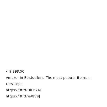
₹ 9,899.00
Amazon.in Bestsellers: The most popular items in
Desktops
https://ift.tt/3iFP741
https://ift.tt/eA8V8J