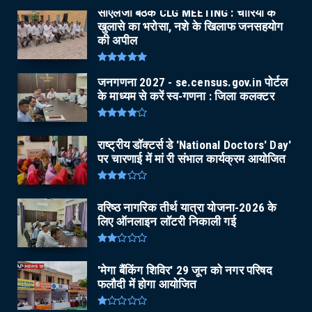
सीएलजी बैठक CLG MEETING : चोरियों के
खुलासे का भरोसा, नशे के खिलाफ जनसहयोग
की अपील
जनगणना 2027 - se.census.gov.in पोर्टल
के माध्यम से करें स्व-गणना : जिला कलक्टर
राष्ट्रीय डॉक्टर्स डे 'National Doctors' Day'
पर चारणाई में मां री संभाल कार्यक्रम आयोजित
वरिष्ठ नागरिक तीर्थ यात्रा योजना-2026 के
लिए ऑनलाइन लॉटरी निकाली गई
'मेगा बैंकिंग शिविर' 29 जून को नगर परिषद
फलौदी में होगा आयोजित