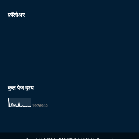
फ़ॉलोअर
कुल पेज दृश्य
1
9
7
6
9
4
0