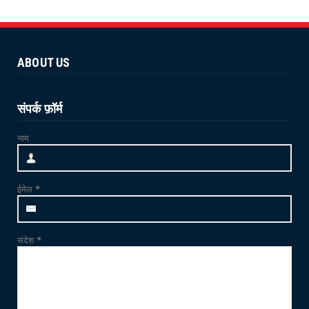
NEWS
योग 'YOGA' से स्वस्थ शरीर और स्वस्थ मन का निर्माण
संभव : विश...
ABOUT US
June 21, 2026
NEWS
जाम्भा की ढाणी में उत्साहपूर्वक मनाया गया 12वां
संपर्क फ़ॉर्म
अंतर्राष्ट्र...
नाम
June 21, 2026
CRIME
फलोदी में MDMA ड्रग्स फैक्ट्री का भंडाफोड़: सुनसान
ईमेल
*
ट्यूबवेल ...
May 21, 2026
संदेश
*