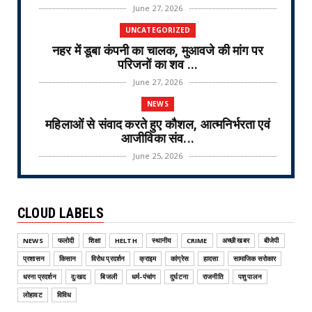
June 27, 2026
UNCATEGORIZED
नहर में डूबा कंपनी का चालक, मुआवजे की मांग पर
परिजनों का शव ...
June 27, 2026
NEWS
महिलाओं से संवाद करते हुए कौशल, आत्मनिर्भरता एवं
आजीविका संव...
June 25, 2026
NEWS
वरिष्ठ नागरिक तीर्थ यात्रा योजना-2026 के लिए
CLOUD LABELS
ऑनलाइन लॉटरी नि...
June 25, 2026
NEWS
फलोदी
शिक्षा
HELTH
स्थानीय
CRIME
अच्छी खबर
बीजेपी
CRIME
प्रशासन
किसान
विरोध प्रदर्शन
क्राइम
कांग्रेस
हादसा
सामाजिक सरोकार
ऑपरेशन वज्र प्रहार Operation Vajra Prahar :
धरना प्रदर्शन
दुःखद
बिजली
धर्म-पंचांग
दुर्घटना
राजनीति
पशु पालन
एमडी फैक्ट्री और...
लोहावट
विविध
June 25, 2026