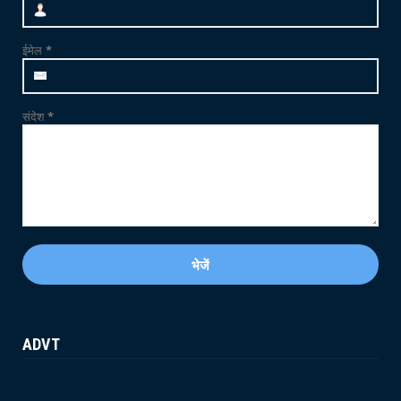
CRIME
फलोदी में MDMA ड्रग्स फैक्ट्री का भंडाफोड़: सुनसान
ईमेल
*
ट्यूबवेल ...
May 21, 2026
संदेश
*
ADVT