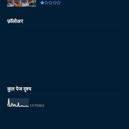
फ़ॉलोअर
कुल पेज दृश्य
1
9
7
5
8
6
2