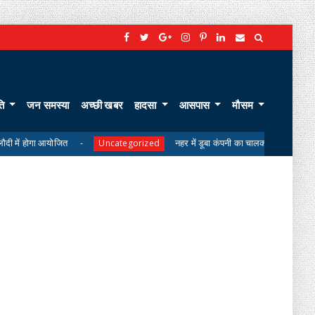
ति
जन समस्या
अच्छी खबर
हादसा
आसपास
मौसम
त
नहर में डूबा कंपनी का चालक, मुआवजे की मांग पर परिजनों का श
Uncategorized